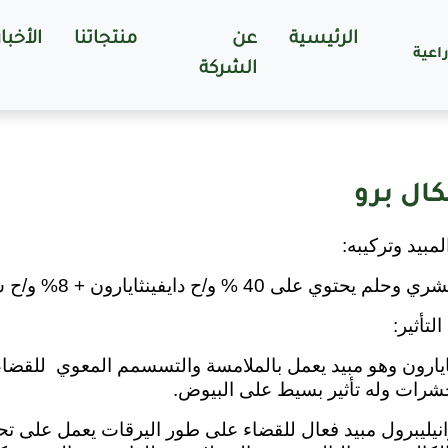
الرئيسية
عن
منتجاتنا
الأخبار
اعية
الشركة
ال برو
بيد وتركيبه:
 على 40 % و/ح دايفينثايارون + 8% و/ح سيانترانيليبرول على هيئة مركز معلق.
لتأثير:
ثايارون وهو مبيد يعمل بالملامسة والتسسمم المعوي
للقضاء
شرات وله تأثير بسيط على البيوض.
انيليبرول مبيد فعال للقضاء على طور اليرقات
يعمل على تح