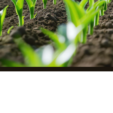
ل بنا
9625548224+
info@aci.com.jo
شارع وصفي التل (الجاردنز) – حسّان سنتر – رقم 131