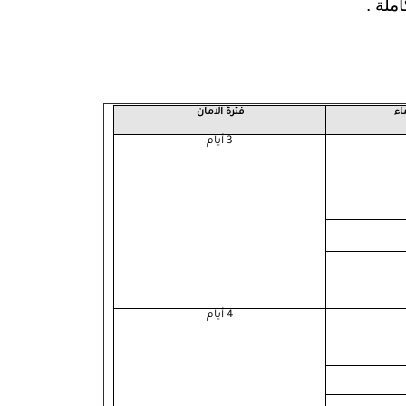
ملة .
فترة الامان
3 أيام
4 أيام