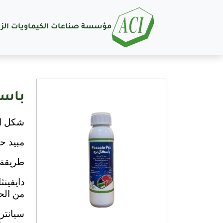
مؤسسة صناعات الكيماويات الزر
باسك
شكل الم
مبيد حشري وحلم يحتوي
طريقة ا
دايفين
من الح
سيانتر