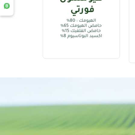
رتي
النيتروجين4%
انهيدريد الفوسفوريك 5%
أكسيد البوتاس 3%
ك : 80%
البورون0.5%
يومك 65%
الموليبدنيوم0.2%
لفيك 15%
زنك1%
وتاسيوم 8%
أحماض أمينية حرة 17.8%