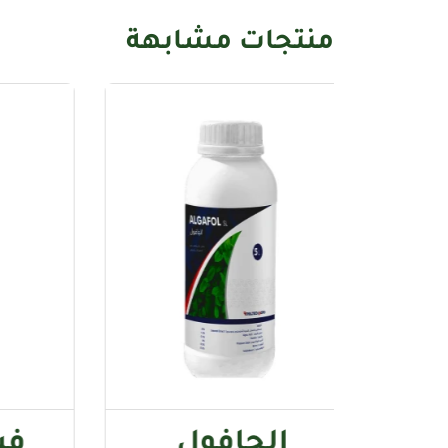
منتجات مشابهة
لجافول
فيتال بلانت