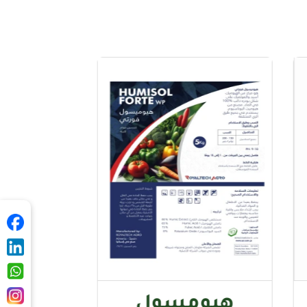
مسول
ميتابوليك