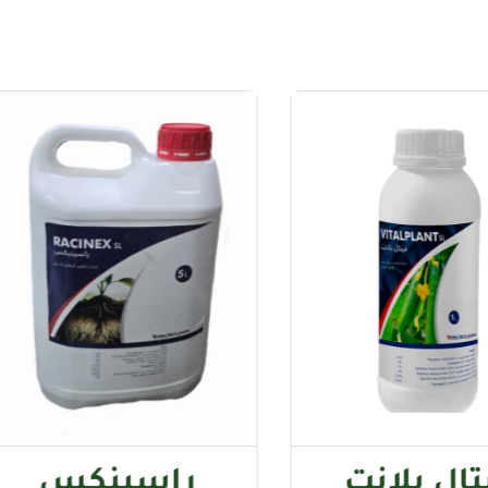
راسينكس
هيو