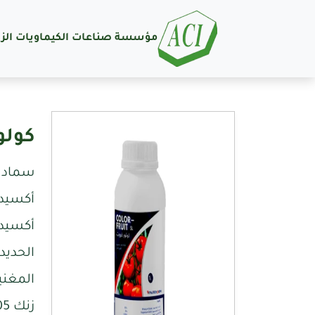
مؤسسة صناعات الكيماويات الزر
كولو
سماد ي
أكسيد ا
أكسيد 
الحديد 0.05
المغنيز 05
زنك 0.05%