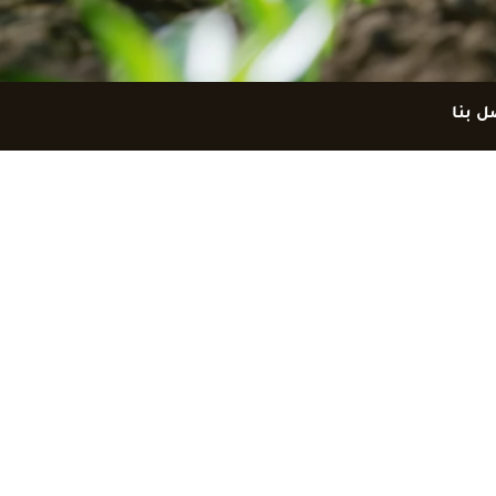
ل بنا
9625548224+
info@aci.com.jo
شارع وصفي التل (الجاردنز) – حسّان سنتر – رقم 131
طابق الرابع
امج