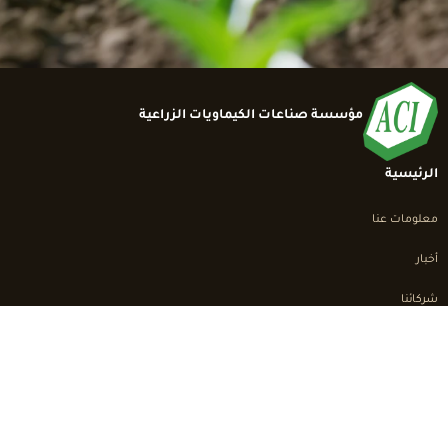
مؤسسة صناعات الكيماويات الزراعية
الرئيسية
معلومات عنا
أخبار
شركائنا
اتصل بنا
9625548224+
info@aci.com.jo