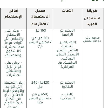
طريقة
الآفات
معدل
أماكن
الاستعمال
الإستخدام
استعمال
المبيد
/ 20لتر ماء
الحشرات
160 مل
-
يرش على
الزاحفة
الأسطح
طريقة الرش
(50 مل من
والأماكن التي
ذو الاثر المتبقي
(الصراصير،
/
محلول الرش
تتواجد فيها
2
السمك
م
)
هذه الحشرات
الفضي، النمل
كالشقوق
الأبيض، النمل،
.
والمصارف
العناكب،
البراغيث، بق
- يرش على
الفراش)
أكوام الزبل،
وأعشاش
الحشرات.
الحشرات
120مل-240
رش الأسطح
الطائرة
مل
التي تتواجد
وتتجمع عليها
(الذباب،
(50مل من
الحشرات أو
البعوض)
/
محلول الرش
التي تتكاثر
م2)
فيها كأكوام
القمامة